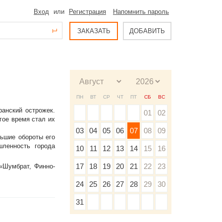
Вход
или
Регистрация
Напомнить пароль
ЗАКАЗАТЬ
ДОБАВИТЬ
ПН
ВТ
СР
ЧТ
ПТ
СБ
ВС
ранский острожек.
01
02
гое время стал их
03
04
05
06
07
08
09
льшие обороты его
шленность города
10
11
12
13
14
15
16
17
18
19
20
21
22
23
«Шумбрат, Финно-
24
25
26
27
28
29
30
31