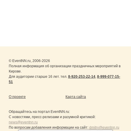
© EventNN.ru, 2006-2026
Полная информация об организации праздничных мероприятий в
Кирове.
Для аудитории старше 16 лет. тел.
8-920-253-22-14
,
8-999-077-15-
51
О проекте
Карта сайта
Обращайтесь на портал
EventNN.ru
:
С новостями, пресс-релизами и разумной критикой:
news@eventnn.ru
По вопросам добавления информации на сайт:
dmitry@eventnn.ru