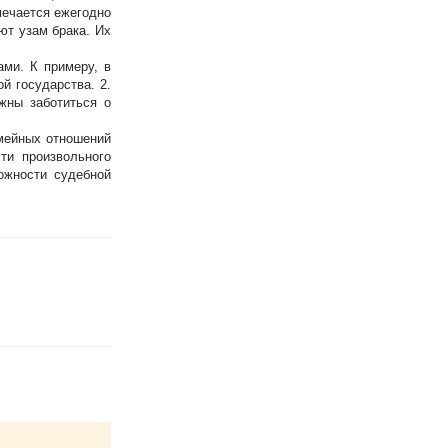
мечается ежегодно
ют узам брака. Их
ами. К примеру, в
й государства. 2.
лжны заботиться о
емейных отношений
ти произвольного
ожности судебной