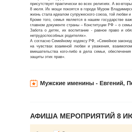
присутствует практически во всех религиях. А во-втор
8 июля. Их мощи покоятся в городе Муром Владимирск
жизнь стала идеалом супружеского союза, той любви и 
Кроме того, семья является в нашем государстве важ
главном документе страны – Конституции РФ – о семье
Забота о детях, их воспитание - равное право и обя
нетрудоспособных родителях».
А согласно Семейному кодексу РФ, «Семейное законод
на чувствах взаимной любви и уважения, взаимопом
вмешательства кого-либо в дела семьи, обеспечения
защиты этих прав».
Мужские именины - Евгений, П
АФИША МЕРОПРИЯТИЙ 8 И