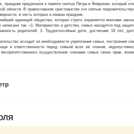
ых, праздник приурочили к памяти святых Петра и Февронии, который от
ой области. В православном христианстве эти святые покровительству
верности, в честь которых и назван праздник.
нейшей единицей общества, которая строго охраняется многими закон
 написано так: «1. Материнство и детство, семья находятся под защито
занность родителей. 3. Трудоспособные дети, достигшие 18 лет, до
ательство исходит из необходимости укрепления семьи, построения с
ощи и ответственности перед семьей всех ее членов, недопустимос
 беспрепятственного осуществления членами семьи своих прав, возм
етр
ЮЛЯ