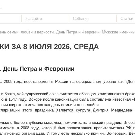
е
ень семьи, любви и верности. День Петра и Февронии; Мужские именины 
И ЗА 8 ИЮЛЯ 2026, СРЕДА
. День Петра и Февронии
 2008 года восстановлен в России на официальном уровне как «Ден
 брака, чей супружеский союз считается образцом христианского брака
ю в 1547 году. Вскоре после канонизации была составлена известная «
онии широко отмечался как день семьи и день любви.
ляризации этого праздника является супруга Дмитрия Медведева
только с более глубоким смыслом, нежели католический праздник. Впер
отмечать в 2008 году, который был провозглашен правительством РФ к
лигиозных организаций. И тому есть несколько причин. Во-первых, Де