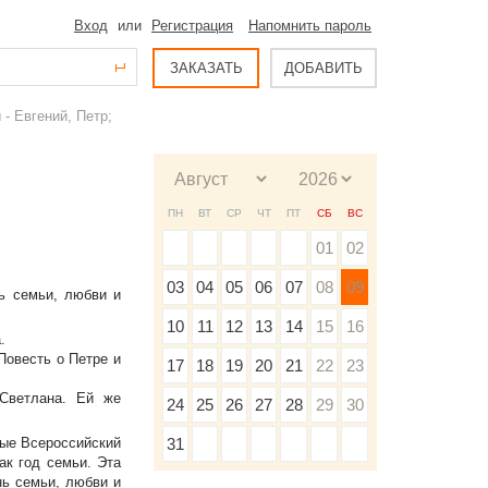
Вход
или
Регистрация
Напомнить пароль
ЗАКАЗАТЬ
ДОБАВИТЬ
- Евгений, Петр;
ПН
ВТ
СР
ЧТ
ПТ
СБ
ВС
01
02
03
04
05
06
07
08
09
ь семьи, любви и
10
11
12
13
14
15
16
.
Повесть о Петре и
17
18
19
20
21
22
23
 Светлана. Ей же
24
25
26
27
28
29
30
вые Всероссийский
31
ак год семьи. Эта
нь семьи, любви и