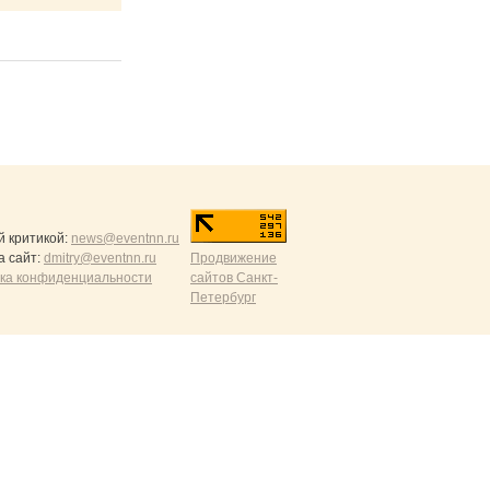
й критикой:
news@eventnn.ru
а сайт:
dmitry@eventnn.ru
Продвижение
ика конфиденциальности
сайтов Санкт-
Петербург