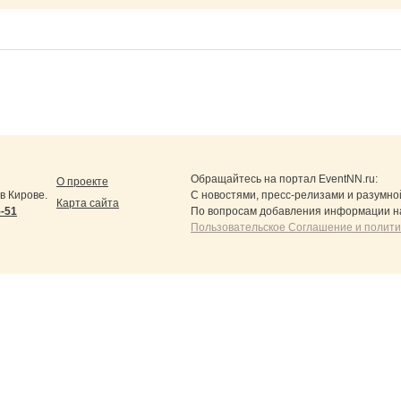
Обращайтесь на портал
EventNN.ru
:
О проекте
в Кирове.
С новостями, пресс-релизами и разумно
Карта сайта
5-51
По вопросам добавления информации н
Пользовательское Соглашение и полит