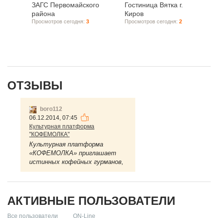
ЗАГС Первомайского
Гостиница Вятка г.
района
Киров
Просмотров сегодня:
3
Просмотров сегодня:
2
ОТЗЫВЫ
boro112
06.12.2014, 07:45
Культурная платформа
"КОФЕМОЛКА"
Культурная платформа
«КОФЕМОЛКА» приглашает
истинных кофейных гурманов,
простых любителей этого
бодрящего напитка и всех
желающих интересно и
приятно провести ...
АКТИВНЫЕ ПОЛЬЗОВАТЕЛИ
Все пользователи
ON-Line