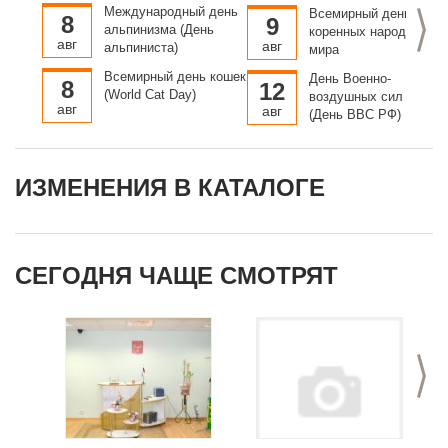
морской победы
Международный день
Всемирный день
>
8
русского флота под
9
альпинизма (День
коренных народов
командованием Петра
авг
авг
альпиниста)
мира
Первого над шведами
у мыса Гангут
Всемирный день кошек
День Военно-
8
12
(World Cat Day)
воздушных сил Росси
авг
авг
(День ВВС РФ)
ИЗМЕНЕНИЯ В КАТАЛОГЕ
СЕГОДНЯ ЧАЩЕ СМОТРЯТ
>