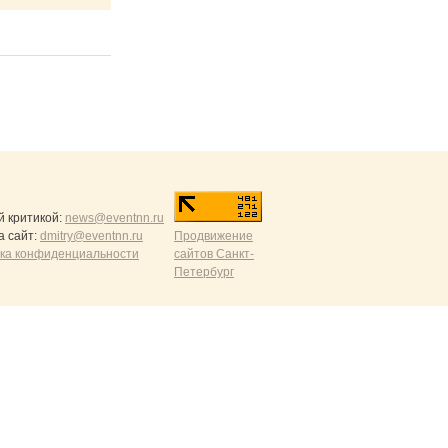
й критикой:
news@eventnn.ru
а сайт:
dmitry@eventnn.ru
Продвижение
ика конфиденциальности
сайтов Санкт-
Петербург