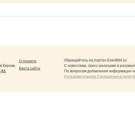
Обращайтесь на портал
EventNN.ru
:
О проекте
в Кирове.
С новостями, пресс-релизами и разумно
Карта сайта
5-51
По вопросам добавления информации н
Пользовательское Соглашение и полит