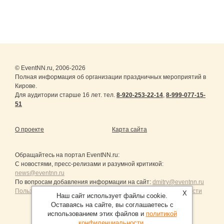
© EventNN.ru, 2006-2026
Полная информация об организации праздничных мероприятий в
Кирове.
Для аудитории старше 16 лет. тел.
8-920-253-22-14
,
8-999-077-15-
51
О проекте
Карта сайта
Обращайтесь на портал
EventNN.ru
:
С новостями, пресс-релизами и разумной критикой:
news@eventnn.ru
По вопросам добавления информации на сайт:
dmitry@eventnn.ru
Пользовательское Соглашение и политика конфиденциальности
X
Наш сайт использует файлы cookie.
Оставаясь на сайте, вы соглашаетесь с
использованием этих файлов и
политикой
конфиденциальности
.