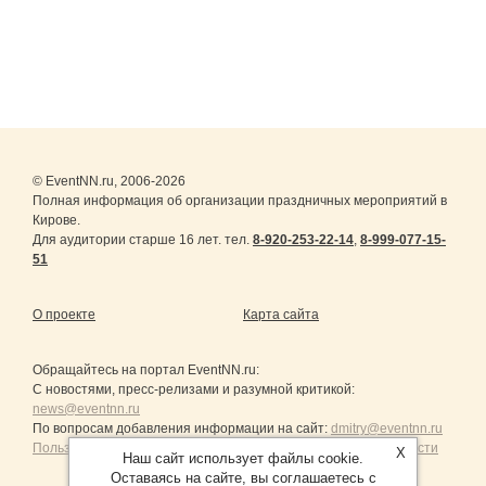
© EventNN.ru, 2006-2026
Полная информация об организации праздничных мероприятий в
Кирове.
Для аудитории старше 16 лет. тел.
8-920-253-22-14
,
8-999-077-15-
51
О проекте
Карта сайта
Обращайтесь на портал
EventNN.ru
:
С новостями, пресс-релизами и разумной критикой:
news@eventnn.ru
По вопросам добавления информации на сайт:
dmitry@eventnn.ru
Пользовательское Соглашение и политика конфиденциальности
X
Наш сайт использует файлы cookie.
Оставаясь на сайте, вы соглашаетесь с