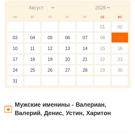
ПН
ВТ
СР
ЧТ
ПТ
СБ
ВС
01
02
03
04
05
06
07
08
09
10
11
12
13
14
15
16
17
18
19
20
21
22
23
24
25
26
27
28
29
30
31
Мужские именины - Валериан,
Валерий, Денис, Устин, Харитон