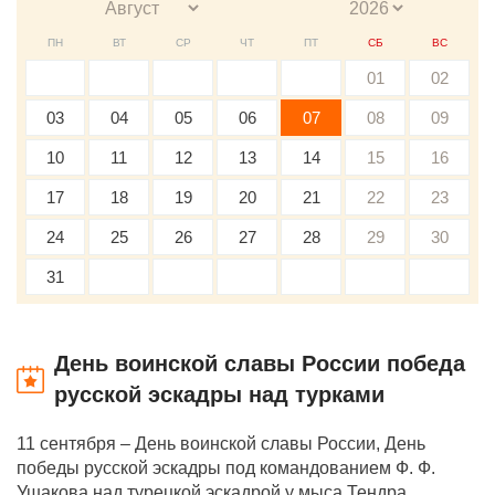
ПН
ВТ
СР
ЧТ
ПТ
СБ
ВС
01
02
03
04
05
06
07
08
09
10
11
12
13
14
15
16
17
18
19
20
21
22
23
24
25
26
27
28
29
30
31
День воинской славы России победа
русской эскадры над турками
11 сентября – День воинской славы России, День
победы русской эскадры под командованием Ф. Ф.
Ушакова над турецкой эскадрой у мыса Тендра.