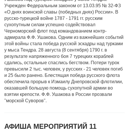
Учрежден Федеральным законом от 13.03.95 № 32-ФЗ
«О днях воинской славы (победных днях) России». В
русско-турецкой войне 1787 - 1791 гг. русским
сухопутным силам успешно содействовал
Черноморский флот под командованием контр-
адмирала Ф.Ф. Ушакова. Одним из важнейших событий
этой войны стала победа русской эскадры над турками
у мыса Тендра. 28 августа (8 сентября) 1790 г. в
результате напряженного боя 7 турецких кораблей
сдались, остальные спаслись бегством. Потери турок
превысили 2 тыс. человек, у русских - 21 человек погиб
и 25 было ранено. Блестящая победа русского флота
обеспечила прорыв к Измаилу Днепровской флотилии,
оказавшей большую помощь сухопутной армии во
взятии крепости. Ф.Ф. Ушакова в России прозвали
"морской Суворов".
АФИША МЕРОПРИЯТИЙ 11