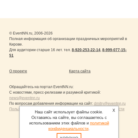
© EventNN.ru, 2006-2026
Полная информация об организации праздничных мероприятий в
Кирове.
Для аудитории старше 16 лет. тел.
8-920-253-22-14
,
8-999-077-15-
51
О проекте
Карта сайта
Обращайтесь на портал
EventNN.ru
:
С новостями, пресс-релизами и разумной критикой:
news@eventnn.ru
По вопросам добавления информации на сайт:
dmitry@eventnn.ru
Пользовательское Соглашение и политика конфиденциальности
X
Наш сайт использует файлы cookie.
Оставаясь на сайте, вы соглашаетесь с
использованием этих файлов и
политикой
конфиденциальности
.
Продвижение сайтов Санкт-Петербург