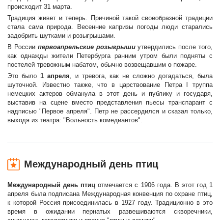
происходит 31 марта.
Традиция живет и теперь. Причиной такой своеобразной традиции
стала сама природа. Весенние капризы погоды люди старались
задобрить шутками и розыгрышами.
В России
первоапрельские розыгрыши
утвердились после того,
как однажды жители Петербурга ранним утром были подняты с
постелей тревожным набатом, обычно возвещавшим о пожаре.
Это было
1 апреля
, и тревога, как не сложно догадаться, была
шуточной. Известно также, что в царствование Петра I труппа
немецких актеров обманула в этот день и публику и государя,
выставив на сцене вместо представления пьесы транспарант с
надписью "Первое апреля". Петр не рассердился и сказал только,
выходя из театра: "Вольность комедиантов".
Международный день птиц
Международный день птиц
отмечается с 1906 года. В этот год 1
апреля была подписана Международная конвенция по охране птиц,
к которой Россия присоединилась в 1927 году. Традиционно в это
время в ожидании пернатых развешиваются скворечники,