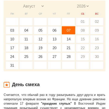
ПН
ВТ
СР
ЧТ
ПТ
СБ
ВС
01
02
03
04
05
06
07
08
09
10
11
12
13
14
15
16
17
18
19
20
21
22
23
24
25
26
27
28
29
30
31
День смеха
Считается, что обычай раз в году разыгрывать друг-друга и врать
напропалую впервые возник во Франции. Но еще древние римляне
отмечали 17 февраля
"праздник глупых"
В Восточной Индии
традиция розыгрышей существует с незапамятных времен, но