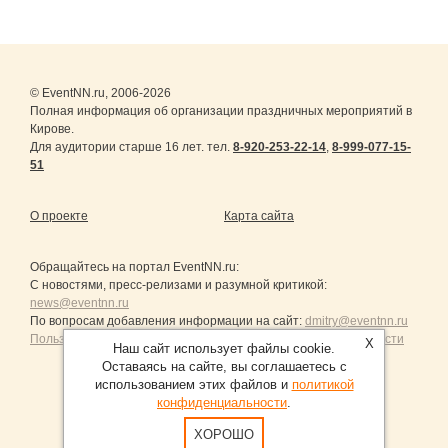
© EventNN.ru, 2006-2026
Полная информация об организации праздничных мероприятий в
Кирове.
Для аудитории старше 16 лет. тел.
8-920-253-22-14
,
8-999-077-15-
51
О проекте
Карта сайта
Обращайтесь на портал
EventNN.ru
:
С новостями, пресс-релизами и разумной критикой:
news@eventnn.ru
По вопросам добавления информации на сайт:
dmitry@eventnn.ru
Пользовательское Соглашение и политика конфиденциальности
X
Наш сайт использует файлы cookie.
Оставаясь на сайте, вы соглашаетесь с
использованием этих файлов и
политикой
конфиденциальности
.
Продвижение сайтов Санкт-Петербург
ХОРОШО