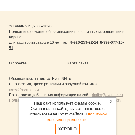
© EventNN.ru, 2006-2026
Полная информация об организации праздничных мероприятий в
Кирове.
Для аудитории старше 16 лет. тел.
8-920-253-22-14
,
8-999-077-15-
51
О проекте
Карта сайта
Обращайтесь на портал
EventNN.ru
:
С новостями, пресс-релизами и разумной критикой:
news@eventnn.ru
По вопросам добавления информации на сайт:
dmitry@eventnn.ru
Пользовательское Соглашение и политика конфиденциальности
X
Наш сайт использует файлы cookie.
Оставаясь на сайте, вы соглашаетесь с
использованием этих файлов и
политикой
конфиденциальности
.
Продвижение сайтов Санкт-Петербург
ХОРОШО