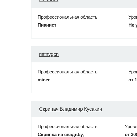
Профессиональная область
Уро
Пианист
Не 
mttnvgcn
Профессиональная область
Уро
miner
от 
Скрипач Владимир Кусакин
Профессиональная область
Урове
Скрипка на свадьбу,
от 30