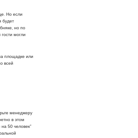
це. Но если
я будет
бняке, но по
 гости могли
 на площадке или
о всей
ерьте менеджеру
ретно в этом
 на 50 человек”
тральной