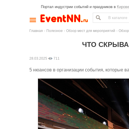
Портал индустрии событий и праздников в
Киров
-
-
-
Главная
Полезное
Обзор мест для мероприятий
Обзор
ЧТО СКРЫВ
28.03.2025
711
5 нюансов в организации события, которые в