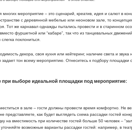
я многих мероприятие – это сценарий, креатив, идея и салют в кон
остранстве с деревянной мебелью или неоновом зале, то концепци
ря. Тот же карнавал однажды пытались провести и в старинном осо
вместо фуршетной или “кабаре”, так что из танцевальных движений
и слегка поклониться.
димость декора, своя кухня или кейтеринг, наличие света и звука
я задает тон всему мероприятию. Отнеситесь к подбору площадки с
 при выборе идеальной площадки под мероприятие:
меститься в зале – гости должны провести время комфортно. Не в
не представляете, как будет выглядеть схема рассадки гостей конк
 на вместимость при количестве гостей больше 50 человек – “зал
а уточняйте возможные варианты рассадки гостей: например, в теа