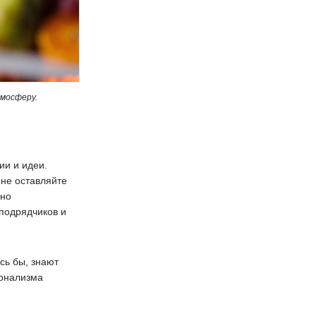
тмосферу.
ии и идеи.
 не оставляйте
ьно
 подрядчиков и
сь бы, знают
ионализма