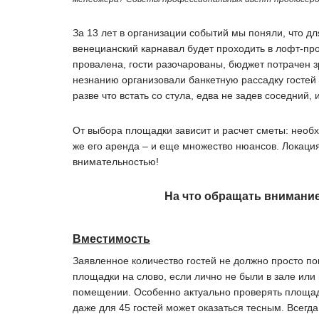
За 13 лет в организации событий мы поняли, что дл
венецианский карнавал будет проходить в лофт-пр
провалена, гости разочарованы, бюджет потрачен з
незнанию организовали банкетную рассадку гостей 
разве что встать со стула, едва не задев соседний, 
От выбора площадки зависит и расчет сметы: необхо
же его аренда – и еще множество нюансов. Локаци
внимательностью!
На что обращать
внимание
Вместимость
Заявленное количество гостей не должно просто по
площадки на слово, если лично не были в зале или 
помещении. Особенно актуально проверять площадку
даже для 45 гостей может оказаться тесным. Всегд