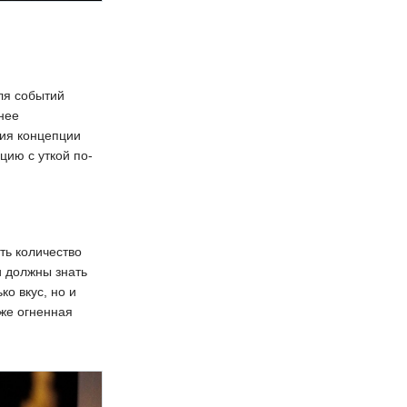
для событий
нее
тия концепции
цию с уткой по-
ть количество
и должны знать
ко вкус, но и
же огненная