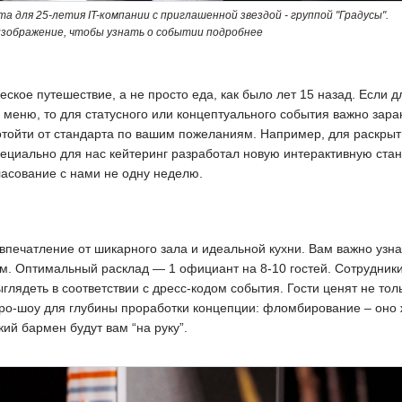
а для 25-летия IT-компании с приглашенной звездой - группой "Градусы".
зображение, чтобы узнать о событии подробнее
ское путешествие, а не просто еда, как было лет 15 назад. Если 
 меню, то для статусного или концептуального события важно зара
 отойти от стандарта по вашим пожеланиям. Например, для раскры
ециально для нас кейтеринг разработал новую интерактивную стан
ласование с нами не одну неделю.
печатление от шикарного зала и идеальной кухни. Вам важно узна
м. Оптимальный расклад — 1 официант на 8-10 гостей. Сотрудник
лядеть в соответствии с дресс-кодом события. Гости ценят не толь
ро-шоу для глубины проработки концепции: фломбирование – оно 
кий бармен будут вам “на руку”.