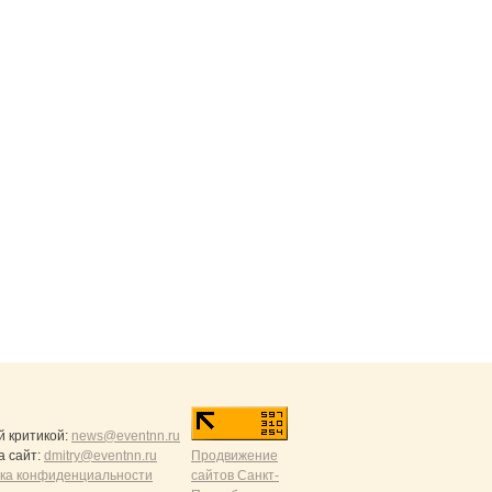
й критикой:
news@eventnn.ru
а сайт:
dmitry@eventnn.ru
Продвижение
ика конфиденциальности
сайтов Санкт-