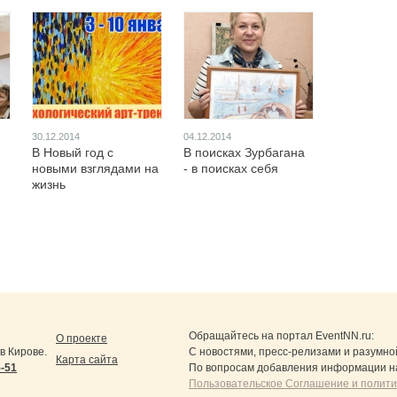
30.12.2014
04.12.2014
В Новый год с
В поисках Зурбагана
новыми взглядами на
- в поисках себя
жизнь
Обращайтесь на портал
EventNN.ru
:
О проекте
в Кирове.
С новостями, пресс-релизами и разумно
Карта сайта
5-51
По вопросам добавления информации н
Пользовательское Соглашение и полит