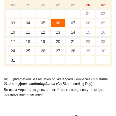
ПН
ВТ
СР
ЧТ
ПТ
СБ
ВС
01
02
03
04
05
06
07
08
09
10
11
12
13
14
15
16
17
18
19
20
21
22
23
24
25
26
27
28
29
30
31
IASC (International Association of Skateboard Companies) объявила
21 июня Днем скейтбординга
(Go Skateboarding Day).
Во всем мире в этот день все скейтеры выходят на улицы для
празднования и катания!