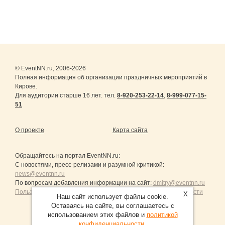
© EventNN.ru, 2006-2026
Полная информация об организации праздничных мероприятий в
Кирове.
Для аудитории старше 16 лет. тел.
8-920-253-22-14
,
8-999-077-15-
51
О проекте
Карта сайта
Обращайтесь на портал
EventNN.ru
:
С новостями, пресс-релизами и разумной критикой:
news@eventnn.ru
По вопросам добавления информации на сайт:
dmitry@eventnn.ru
Пользовательское Соглашение и политика конфиденциальности
X
Наш сайт использует файлы cookie.
Оставаясь на сайте, вы соглашаетесь с
использованием этих файлов и
политикой
конфиденциальности
.