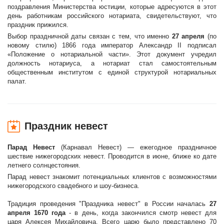
поздравления Министерства юстиции, которые адресуются в этот
день работникам российского нотариата, свидетельствуют, что
праздник прижился.
Выбор праздничной даты связан с тем, что именно
27 апреля
(по
новому стилю) 1866 года император Александр II подписал
«Положение о нотариальной части». Этот документ учредил
должность нотариуса, а нотариат стал самостоятельным
общественным институтом с единой структурой нотариальных
палат.
Праздник невест
Парад Невест
(Карнавал Невест) — ежегодное праздничное
шествие нижегородских невест. Проводится в июне, ближе ко дате
летнего солнцестояния.
Парад невест знакомит потенциальных клиентов с возможностями
нижегородского свадебного и шоу-бизнеса.
Традиция проведения "Праздника невест" в России началась
27
апреля 1670 года
- в день, когда закончился смотр невест для
царя Алексея Михайловича. Всего царю было представлено 70