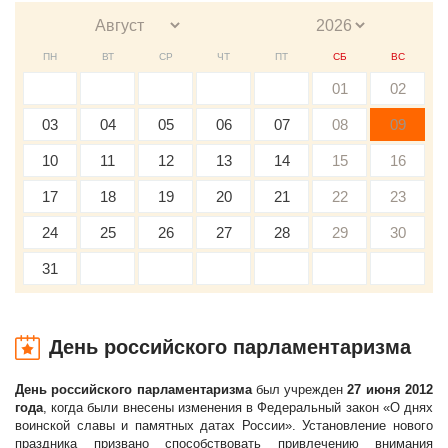
ПН
ВТ
СР
ЧТ
ПТ
СБ
ВС
01
02
03
04
05
06
07
08
09
10
11
12
13
14
15
16
17
18
19
20
21
22
23
24
25
26
27
28
29
30
31
День российского парламентаризма
День российского парламентаризма
был учрежден
27 июня 2012
года
, когда были внесены изменения в Федеральный закон «О днях
воинской славы и памятных датах России». Установление нового
праздника призвано способствовать привлечению внимания