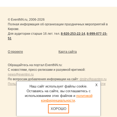
© EventNN.ru, 2006-2026
Полная информация об организации праздничных мероприятий в
Кирове.
Для аудитории старше 16 лет. тел.
8-920-253-22-14
,
8-999-077-15-
51
О проекте
Карта сайта
Обращайтесь на портал
EventNN.ru
:
С новостями, пресс-релизами и разумной критикой:
news@eventnn.ru
По вопросам добавления информации на сайт:
dmitry@eventnn.ru
Пользовательское Соглашение и политика конфиденциальности
X
Наш сайт использует файлы cookie.
Оставаясь на сайте, вы соглашаетесь с
использованием этих файлов и
политикой
конфиденциальности
.
Продвижение сайтов Санкт-Петербург
ХОРОШО