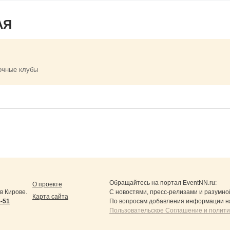
АЯ
очные клубы
Обращайтесь на портал
EventNN.ru
:
О проекте
в Кирове.
С новостями, пресс-релизами и разумно
Карта сайта
5-51
По вопросам добавления информации н
Пользовательское Соглашение и полит