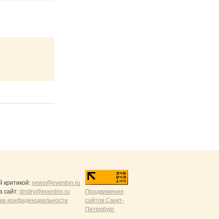
й критикой:
news@eventnn.ru
а сайт:
dmitry@eventnn.ru
Продвижение
ика конфиденциальности
сайтов Санкт-
Петербург