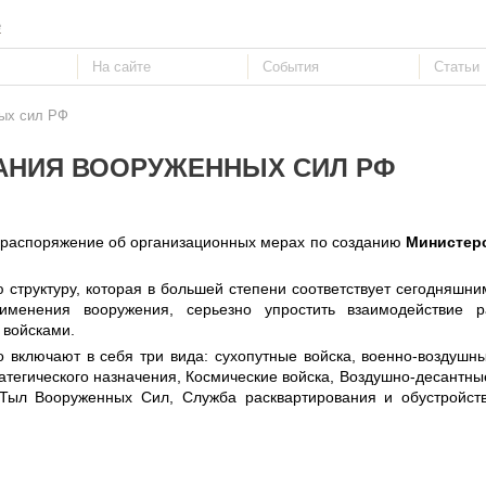
е
ных сил РФ
АНИЯ ВООРУЖЕННЫХ СИЛ РФ
распоряжение об организационных мерах по созданию
Министер
структуру, которая в большей степени соответствует сегодняшни
именения вооружения, серьезно упростить взаимодействие р
 войсками.
включают в себя три вида: сухопутные войска, военно-воздушны
ратегического назначения, Космические войска, Воздушно-десантные
Тыл Вооруженных Сил, Служба расквартирования и обустройст