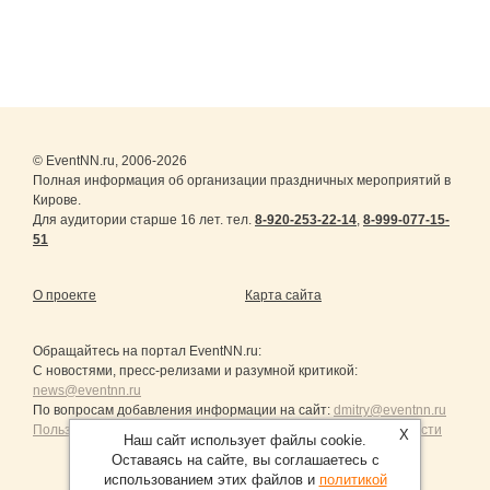
© EventNN.ru, 2006-2026
Полная информация об организации праздничных мероприятий в
Кирове.
Для аудитории старше 16 лет. тел.
8-920-253-22-14
,
8-999-077-15-
51
О проекте
Карта сайта
Обращайтесь на портал
EventNN.ru
:
С новостями, пресс-релизами и разумной критикой:
news@eventnn.ru
По вопросам добавления информации на сайт:
dmitry@eventnn.ru
Пользовательское Соглашение и политика конфиденциальности
X
Наш сайт использует файлы cookie.
Оставаясь на сайте, вы соглашаетесь с
использованием этих файлов и
политикой