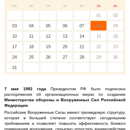
ПН
ВТ
СР
ЧТ
ПТ
СБ
ВС
01
02
03
04
05
06
07
08
09
10
11
12
13
14
15
16
17
18
19
20
21
22
23
24
25
26
27
28
29
30
31
7 мая 1992 года
Президентом РФ было подписано
распоряжение об организационных мерах по созданию
Министерства обороны и Вооруженных Сил Российской
Федерации
.
Российские Вооруженные Силы имеют трехвидовую структуру,
которая в большей степени соответствует сегодняшним
требованиям и позволяет повысить эффективность боевого
применения вооружения, серьезно упростить взаимодействие