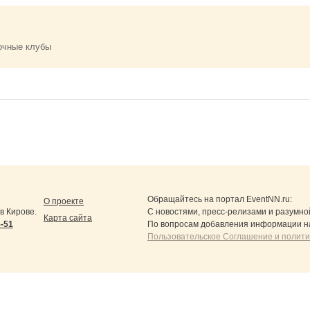
очные клубы
Обращайтесь на портал
EventNN.ru
:
О проекте
в Кирове.
С новостями, пресс-релизами и разумно
Карта сайта
5-51
По вопросам добавления информации н
Пользовательское Соглашение и полит