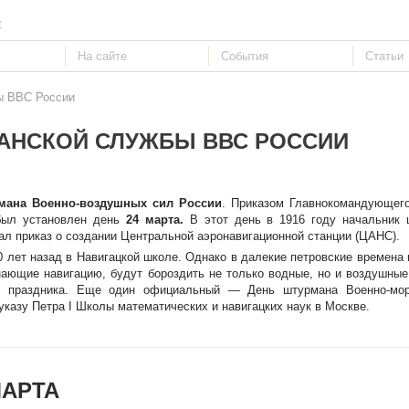
е
ы ВВС России
АНСКОЙ СЛУЖБЫ ВВС РОССИИ
мана Военно-воздушных сил России
. Приказом Главнокомандующег
 был установлен день
24 марта.
В этот день в 1916 году начальник 
л приказ о создании Центральной аэронавигационной станции (ЦАНС).
 лет назад в Навигацкой школе. Однако в далекие петровские времена
знающие навигацию, будут бороздить не только водные, но и воздушны
ре праздника. Еще один официальный — День штурмана Военно-мор
 указу Петра I Школы математических и навигацких наук в Москве.
МАРТА