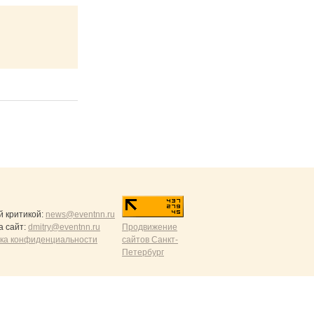
й критикой:
news@eventnn.ru
а сайт:
dmitry@eventnn.ru
Продвижение
ика конфиденциальности
сайтов Санкт-
Петербург