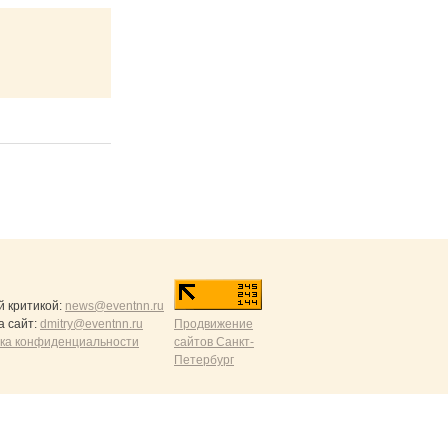
й критикой:
news@eventnn.ru
а сайт:
dmitry@eventnn.ru
Продвижение
ика конфиденциальности
сайтов Санкт-
Петербург