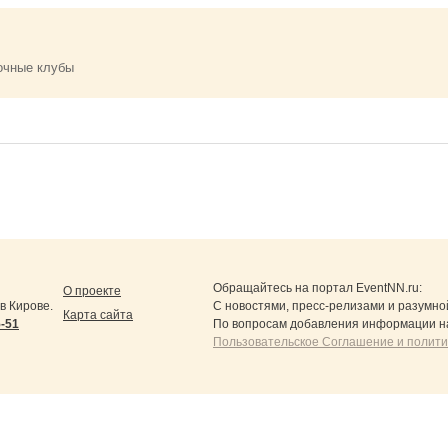
очные клубы
Обращайтесь на портал
EventNN.ru
:
О проекте
в Кирове.
С новостями, пресс-релизами и разумно
Карта сайта
5-51
По вопросам добавления информации н
Пользовательское Соглашение и полит