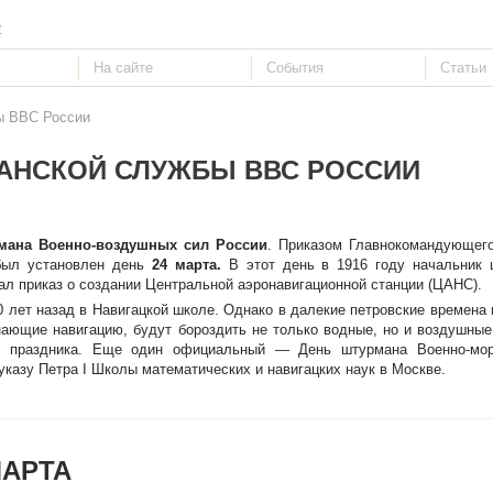
е
ы ВВС России
АНСКОЙ СЛУЖБЫ ВВС РОССИИ
мана Военно-воздушных сил России
. Приказом Главнокомандующег
 был установлен день
24 марта.
В этот день в 1916 году начальник 
л приказ о создании Центральной аэронавигационной станции (ЦАНС).
 лет назад в Навигацкой школе. Однако в далекие петровские времена
знающие навигацию, будут бороздить не только водные, но и воздушны
ре праздника. Еще один официальный — День штурмана Военно-мор
 указу Петра I Школы математических и навигацких наук в Москве.
МАРТА