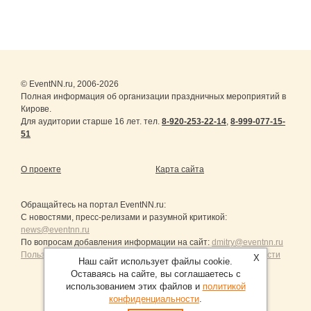
© EventNN.ru, 2006-2026
Полная информация об организации праздничных мероприятий в
Кирове.
Для аудитории старше 16 лет. тел.
8-920-253-22-14
,
8-999-077-15-
51
О проекте
Карта сайта
Обращайтесь на портал
EventNN.ru
:
С новостями, пресс-релизами и разумной критикой:
news@eventnn.ru
По вопросам добавления информации на сайт:
dmitry@eventnn.ru
Пользовательское Соглашение и политика конфиденциальности
X
Наш сайт использует файлы cookie.
Оставаясь на сайте, вы соглашаетесь с
использованием этих файлов и
политикой
конфиденциальности
.