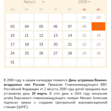
ПН
ВТ
СР
ЧТ
ПТ
СБ
ВС
01
02
03
04
05
06
07
08
09
10
11
12
13
14
15
16
17
18
19
20
21
22
23
24
25
26
27
28
29
30
31
В 2000 году в нашем календаре появился
День штурмана Военно-
воздушных сил России
. Приказом Главнокомандующего ВВС
Российской Федерации от 2 августа 2000 года датой праздника был
установлен день
24 марта.
В этот день в 1916 году начальник
штаба Верховного главнокомандующего генерал Михаил Алексеев
подписал приказ о создании Центральной аэронавигационной
станции (ЦАНС).