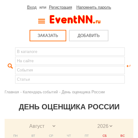
Вход
или
Регистрация
Напомнить пароль
ЗАКАЗАТЬ
ДОБАВИТЬ
-
- День оценщика России
Главная
Календарь событий
ДЕНЬ ОЦЕНЩИКА РОССИИ
ПН
ВТ
СР
ЧТ
ПТ
СБ
ВС