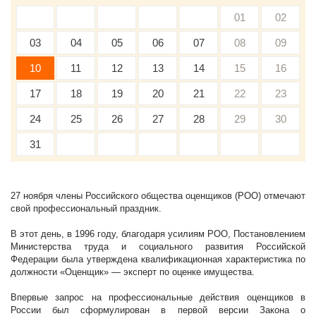
01
02
03
04
05
06
07
08
09
10
11
12
13
14
15
16
17
18
19
20
21
22
23
24
25
26
27
28
29
30
31
27 ноября члены Российского общества оценщиков (РОО) отмечают
свой профессиональный праздник.
В этот день, в 1996 году, благодаря усилиям РОО, Постановлением
Министерства труда и социального развития Российской
Федерации была утверждена квалификационная характеристика по
должности «Оценщик» — эксперт по оценке имущества.
Впервые запрос на профессиональные действия оценщиков в
России был сформулирован в первой версии Закона о