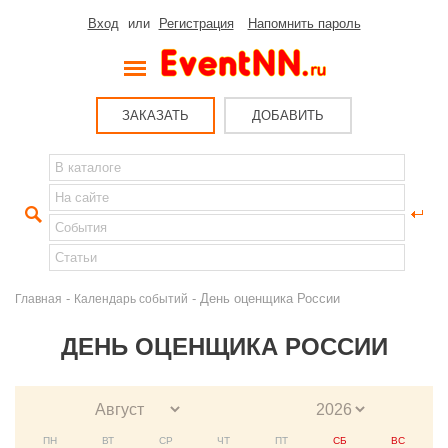
Вход
или
Регистрация
Напомнить пароль
ЗАКАЗАТЬ
ДОБАВИТЬ
-
- День оценщика России
Главная
Календарь событий
ДЕНЬ ОЦЕНЩИКА РОССИИ
ПН
ВТ
СР
ЧТ
ПТ
СБ
ВС