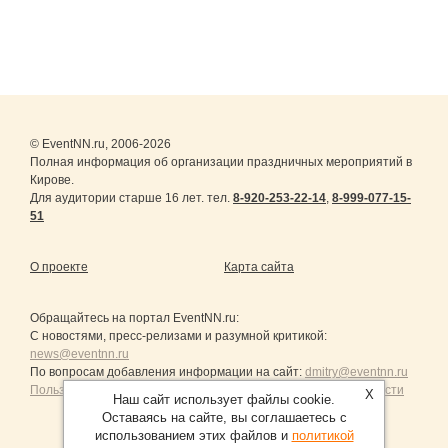
© EventNN.ru, 2006-2026
Полная информация об организации праздничных мероприятий в
Кирове.
Для аудитории старше 16 лет. тел.
8-920-253-22-14
,
8-999-077-15-
51
О проекте
Карта сайта
Обращайтесь на портал
EventNN.ru
:
С новостями, пресс-релизами и разумной критикой:
news@eventnn.ru
По вопросам добавления информации на сайт:
dmitry@eventnn.ru
Пользовательское Соглашение и политика конфиденциальности
X
Наш сайт использует файлы cookie.
Оставаясь на сайте, вы соглашаетесь с
использованием этих файлов и
политикой