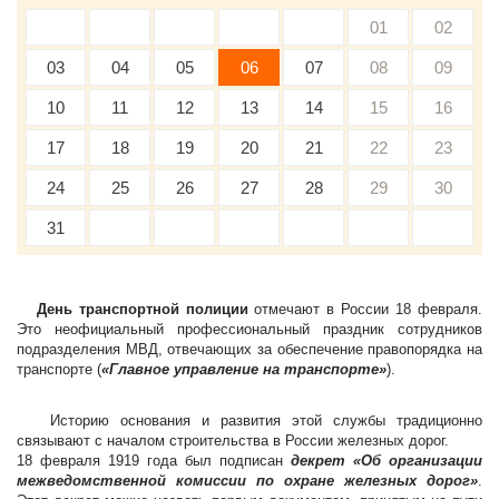
01
02
03
04
05
06
07
08
09
10
11
12
13
14
15
16
17
18
19
20
21
22
23
24
25
26
27
28
29
30
31
День транспортной полиции
отмечают в России 18 февраля.
Это неофициальный профессиональный праздник сотрудников
подразделения МВД, отвечающих за обеспечение правопорядка на
транспорте (
«Главное управление на транспорте»
).
Историю основания и развития этой службы традиционно
связывают с началом строительства в России железных дорог.
18 февраля 1919 года был подписан
декрет «Об организации
межведомственной комиссии по охране железных дорог»
.