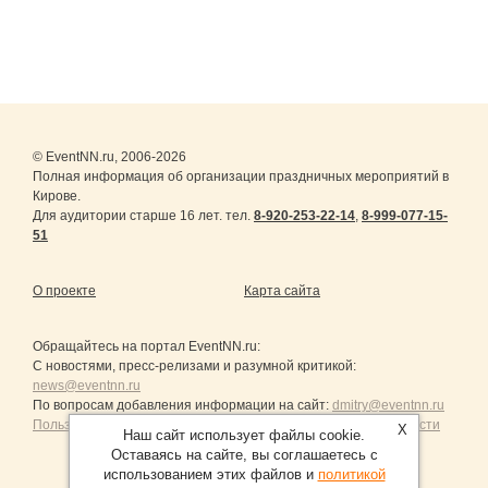
© EventNN.ru, 2006-2026
Полная информация об организации праздничных мероприятий в
Кирове.
Для аудитории старше 16 лет. тел.
8-920-253-22-14
,
8-999-077-15-
51
О проекте
Карта сайта
Обращайтесь на портал
EventNN.ru
:
С новостями, пресс-релизами и разумной критикой:
news@eventnn.ru
По вопросам добавления информации на сайт:
dmitry@eventnn.ru
Пользовательское Соглашение и политика конфиденциальности
X
Наш сайт использует файлы cookie.
Оставаясь на сайте, вы соглашаетесь с
использованием этих файлов и
политикой