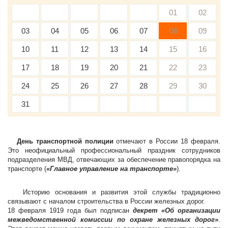
01
02
03
04
05
06
07
08
09
10
11
12
13
14
15
16
17
18
19
20
21
22
23
24
25
26
27
28
29
30
31
День транспортной полиции
отмечают в России 18 февраля.
Это неофициальный профессиональный праздник сотрудников
подразделения МВД, отвечающих за обеспечение правопорядка на
транспорте (
«Главное управление на транспорте»
).
Историю основания и развития этой службы традиционно
связывают с началом строительства в России железных дорог.
18 февраля 1919 года был подписан
декрет «Об организации
межведомственной комиссии по охране железных дорог»
.