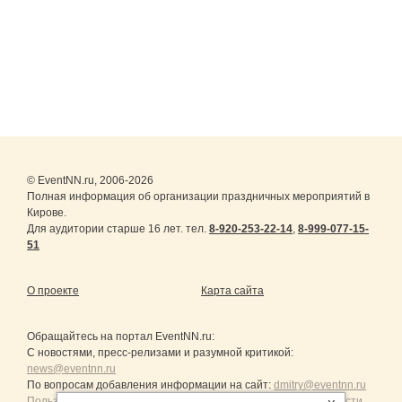
© EventNN.ru, 2006-2026
Полная информация об организации праздничных мероприятий в
Кирове.
Для аудитории старше 16 лет. тел.
8-920-253-22-14
,
8-999-077-15-
51
О проекте
Карта сайта
Обращайтесь на портал
EventNN.ru
:
С новостями, пресс-релизами и разумной критикой:
news@eventnn.ru
По вопросам добавления информации на сайт:
dmitry@eventnn.ru
Пользовательское Соглашение и политика конфиденциальности