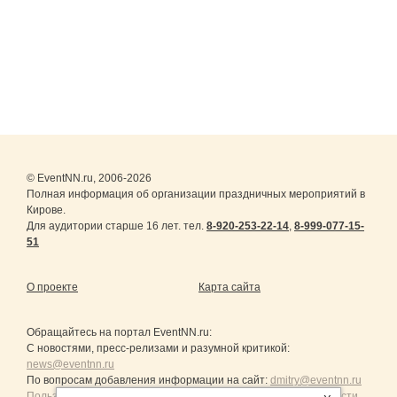
© EventNN.ru, 2006-2026
Полная информация об организации праздничных мероприятий в
Кирове.
Для аудитории старше 16 лет. тел.
8-920-253-22-14
,
8-999-077-15-
51
О проекте
Карта сайта
Обращайтесь на портал
EventNN.ru
:
С новостями, пресс-релизами и разумной критикой:
news@eventnn.ru
По вопросам добавления информации на сайт:
dmitry@eventnn.ru
Пользовательское Соглашение и политика конфиденциальности