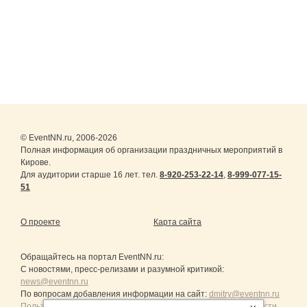
© EventNN.ru, 2006-2026
Полная информация об организации праздничных мероприятий в
Кирове.
Для аудитории старше 16 лет. тел.
8-920-253-22-14
,
8-999-077-15-
51
О проекте
Карта сайта
Обращайтесь на портал
EventNN.ru
:
С новостями, пресс-релизами и разумной критикой:
news@eventnn.ru
По вопросам добавления информации на сайт:
dmitry@eventnn.ru
Пользовательское Соглашение и политика конфиденциальности