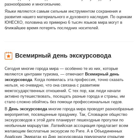
разнообразию и многоязычию.
Языки являются самым сильным инструментом сохранения и
развития нашего материального и духовного наследия. По оценкам
ЮНЕСКО, половина из примерно 6 тысяч языков мира могут в
ближайшее время потерять последних носителей.
Всемирный день экскурсовода
Сегодня многие города мира — особенно те из них, которые
являются центрами туризма, — отмечают
Всемирный день
экскурсовода
. Когда появилась эта профессия, точно сказать
нельзя, но очевидно, что она связана с развитием
межгосударственных отношений. С тех пор, как люди начали
активно путешествовать, посещать разные города и страны, им
стало сложно обойтись без помощи профессиональных гидов.
В
День экскурсовода
многие города мира проводят разнообразные
мероприятия, посвященные празднику. Так, Словацкое общество
экскурсоводов к этой дате планирует пешеходные прогулки по
необычным маршрутам. Латвийская ассоциация предлагает всем
желающим бесплатные экскурсии по Риге. А в Объединенных
Арабских Эмиратах ко Дню экскурсовода приурочили открытие