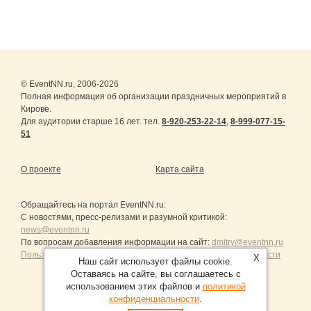
© EventNN.ru, 2006-2026
Полная информация об организации праздничных мероприятий в
Кирове.
Для аудитории старше 16 лет. тел.
8-920-253-22-14
,
8-999-077-15-
51
О проекте
Карта сайта
Обращайтесь на портал
EventNN.ru
:
С новостями, пресс-релизами и разумной критикой:
news@eventnn.ru
По вопросам добавления информации на сайт:
dmitry@eventnn.ru
Пользовательское Соглашение и политика конфиденциальности
X
Наш сайт использует файлы cookie.
Оставаясь на сайте, вы соглашаетесь с
использованием этих файлов и
политикой
конфиденциальности
.