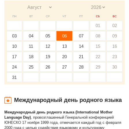
ПН
ВТ
СР
ЧТ
ПТ
СБ
ВС
01
02
03
04
05
06
07
08
09
10
11
12
13
14
15
16
17
18
19
20
21
22
23
24
25
26
27
28
29
30
31
Международный день родного языка
Международный день родного языка (International Mother
Language Day)
, провозглашенный Генеральной конференцией
ЮНЕСКО 17 ноября 1999 года, отмечается каждый год с февраля
2000 года с целью содействия языковому и культурному