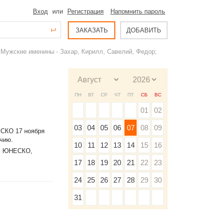
Вход
или
Регистрация
Напомнить пароль
ЗАКАЗАТЬ
ДОБАВИТЬ
Мужские именины - Захар, Кирилл, Савелий, Федор;
ПН
ВТ
СР
ЧТ
ПТ
СБ
ВС
01
02
03
04
05
06
07
08
09
ЕСКО 17 ноября
ычию.
10
11
12
13
14
15
16
ам ЮНЕСКО,
17
18
19
20
21
22
23
24
25
26
27
28
29
30
31