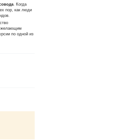
совода
. Когда
ех пор, как люди
идов.
ство
ем желающим
урсии по одной из