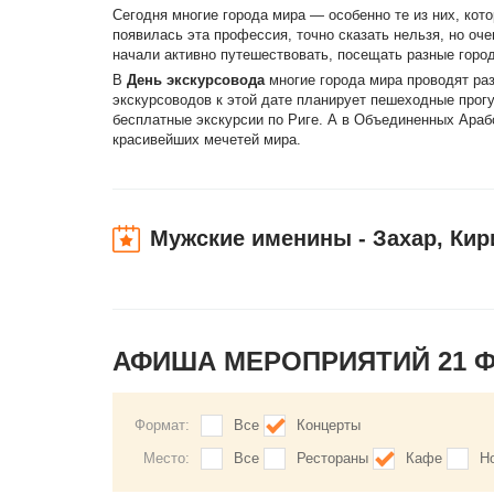
Сегодня многие города мира — особенно те из них, ко
появилась эта профессия, точно сказать нельзя, но оч
начали активно путешествовать, посещать разные горо
В
День экскурсовода
многие города мира проводят ра
экскурсоводов к этой дате планирует пешеходные про
бесплатные экскурсии по Риге. А в Объединенных Араб
красивейших мечетей мира.
Мужские именины - Захар, Кир
АФИША МЕРОПРИЯТИЙ 21 
Формат:
Все
Концерты
Место:
Все
Рестораны
Кафе
Н