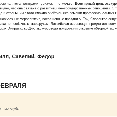
торые являются центрами туризма, — отмечают
Всемирный день экскур
евидно, что она связана с развитием межгосударственных отношений. С т
да и страны, им стало сложно обойтись без помощи профессиональных г
знообразные мероприятия, посвященные празднику. Так, Словацкое обще
гулки по необычным маршрутам. Латвийская ассоциация предлагает вс
ских Эмиратах ко Дню экскурсовода приурочили открытие обзорной экск
илл, Савелий, Федор
ФЕВРАЛЯ
очные клубы