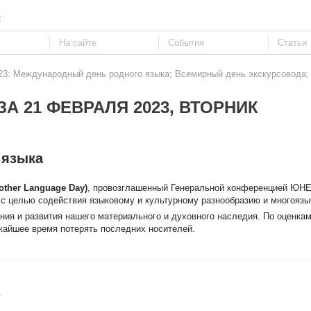
е
23: Международный день родного языка; Всемирный день экскурсовода; 
А 21 ФЕВРАЛЯ 2023, ВТОРНИК
 языка
other Language Day)
, провозглашенный Генеральной конференцией ЮН
а с целью содействия языковому и культурному разнообразию и многояз
ия и развития нашего материального и духовного наследия. По оценк
ижайшее время потерять последних носителей.