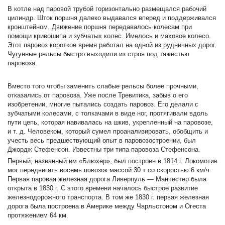
В котле над паровой трубой горизонтально размещался рабочий
цилиндр. Шток поршня далеко выдавался вперед и поддерживался
кронштейном. Движение поршня передавалось колесам при
помощи кривошипа и зубчатых колес. Имелось и маховое колесо.
Этот паровоз короткое время работал на одной из рудничных дорог.
Чугунные рельсы быстро выходили из строя под тяжестью
паровоза.
Вместо того чтобы заменить слабые рельсы более прочными,
отказались от паровоза. Уже после Тревитика, забыв о его
изобретении, многие пытались создать паровоз. Его делали с
зубчатыми колесами, с толкачами в виде ног, протягивали вдоль
пути цепь, которая навивалась на шкив, укрепленный на паровозе,
и т. д. Человеком, который сумел проанализировать, обобщить и
учесть весь предшествующий опыт в паровозостроении, был
Джордж Стефенсон. Известны три типа паровоза Стефенсона.
Первый, названный им «Блюхер», был построен в 1814 г. Локомотив
мог передвигать восемь повозок массой 30 т со скоростью 6 км/ч.
Первая паровая железная дорога Ливерпуль — Манчестер была
открыта в 1830 г. С этого времени началось быстрое развитие
железнодорожного транспорта. В том же 1830 г. первая железная
дорога была построена в Америке между Чарльстоном и Огеста
протяжением 64 км.