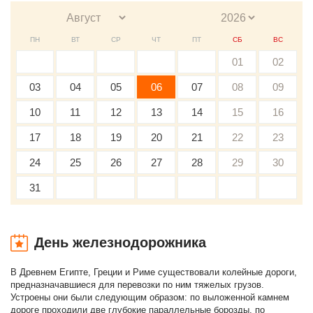
ПН
ВТ
СР
ЧТ
ПТ
СБ
ВС
01
02
03
04
05
06
07
08
09
10
11
12
13
14
15
16
17
18
19
20
21
22
23
24
25
26
27
28
29
30
31
День железнодорожника
В Древнем Египте, Греции и Риме существовали колейные дороги,
предназначавшиеся для перевозки по ним тяжелых грузов.
Устроены они были следующим образом: по выложенной камнем
дороге проходили две глубокие параллельные борозды, по