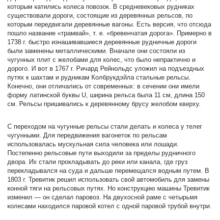
которым катились колеса повозок. В средневековых рудниках
существовали дороги, состоящие из деревянных рельсов, по
которым передвигали деревянные вагоны. Есть версия, что отсюда
пошло название «трамвай», т. е. «бревенчатая дорога». Примерно в
1738 г. быстро изнашивавшиеся деревянные рудничные дороги
были заменены металлическими. Вначале они состояли из
чугунных плит с желобами для колес, что было непрактично и
дорого. И вот в 1767 г. Ричард Рейнольдс уложил на подъездных
путях к шахтам и рудникам Колбрукдэйла стальные рельсы.
Конечно, они отличались от современных: в сечении они имели
форму латинской буквы U, ширина рельса была 11 см, длина 150
см. Рельсы пришивались к деревянному брусу желобом кверху.
С переходом на чугунные рельсы стали делать и колеса у телег
чугунными. Для передвижения вагонеток по рельсам
использовалась мускульная сила человека или лошади.
Постепенно рельсовые пути выходили за пределы рудничного
двора. Их стали прокладывать до реки или канала, где груз
перекладывался на суда и дальше перемещался водным путем. В
1803 г. Тревитик решил использовать свой автомобиль для замены
конной тяги на рельсовых путях. Но конструкцию машины Тревитик
изменил — он сделал паровоз. На двухосной раме с четырьмя
колесами находился паровой котел с одной паровой трубой внутри.