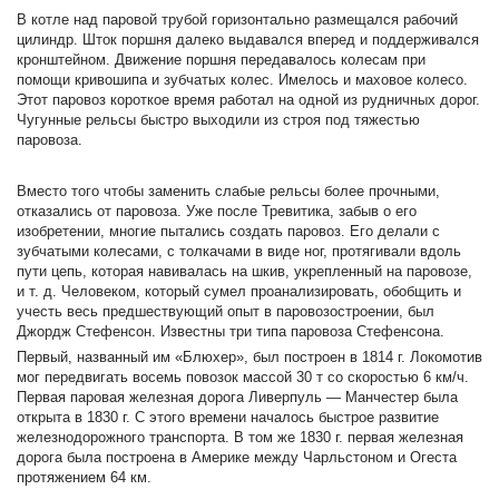
В котле над паровой трубой горизонтально размещался рабочий
цилиндр. Шток поршня далеко выдавался вперед и поддерживался
кронштейном. Движение поршня передавалось колесам при
помощи кривошипа и зубчатых колес. Имелось и маховое колесо.
Этот паровоз короткое время работал на одной из рудничных дорог.
Чугунные рельсы быстро выходили из строя под тяжестью
паровоза.
Вместо того чтобы заменить слабые рельсы более прочными,
отказались от паровоза. Уже после Тревитика, забыв о его
изобретении, многие пытались создать паровоз. Его делали с
зубчатыми колесами, с толкачами в виде ног, протягивали вдоль
пути цепь, которая навивалась на шкив, укрепленный на паровозе,
и т. д. Человеком, который сумел проанализировать, обобщить и
учесть весь предшествующий опыт в паровозостроении, был
Джордж Стефенсон. Известны три типа паровоза Стефенсона.
Первый, названный им «Блюхер», был построен в 1814 г. Локомотив
мог передвигать восемь повозок массой 30 т со скоростью 6 км/ч.
Первая паровая железная дорога Ливерпуль — Манчестер была
открыта в 1830 г. С этого времени началось быстрое развитие
железнодорожного транспорта. В том же 1830 г. первая железная
дорога была построена в Америке между Чарльстоном и Огеста
протяжением 64 км.