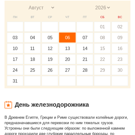
ПН
ВТ
СР
ЧТ
ПТ
СБ
ВС
01
02
03
04
05
06
07
08
09
10
11
12
13
14
15
16
17
18
19
20
21
22
23
24
25
26
27
28
29
30
31
День железнодорожника
В Древнем Египте, Греции и Риме существовали колейные дороги,
предназначавшиеся для перевозки по ним тяжелых грузов.
Устроены они были следующим образом: по выложенной камнем
дороге проходили две глубокие параллельные борозды, по