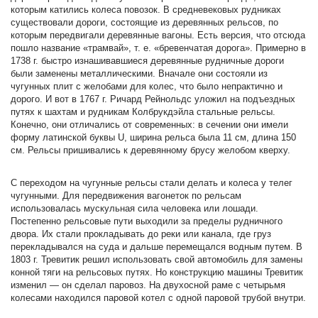
которым катились колеса повозок. В средневековых рудниках
существовали дороги, состоящие из деревянных рельсов, по
которым передвигали деревянные вагоны. Есть версия, что отсюда
пошло название «трамвай», т. е. «бревенчатая дорога». Примерно в
1738 г. быстро изнашивавшиеся деревянные рудничные дороги
были заменены металлическими. Вначале они состояли из
чугунных плит с желобами для колес, что было непрактично и
дорого. И вот в 1767 г. Ричард Рейнольдс уложил на подъездных
путях к шахтам и рудникам Колбрукдэйла стальные рельсы.
Конечно, они отличались от современных: в сечении они имели
форму латинской буквы U, ширина рельса была 11 см, длина 150
см. Рельсы пришивались к деревянному брусу желобом кверху.
С переходом на чугунные рельсы стали делать и колеса у телег
чугунными. Для передвижения вагонеток по рельсам
использовалась мускульная сила человека или лошади.
Постепенно рельсовые пути выходили за пределы рудничного
двора. Их стали прокладывать до реки или канала, где груз
перекладывался на суда и дальше перемещался водным путем. В
1803 г. Тревитик решил использовать свой автомобиль для замены
конной тяги на рельсовых путях. Но конструкцию машины Тревитик
изменил — он сделал паровоз. На двухосной раме с четырьмя
колесами находился паровой котел с одной паровой трубой внутри.