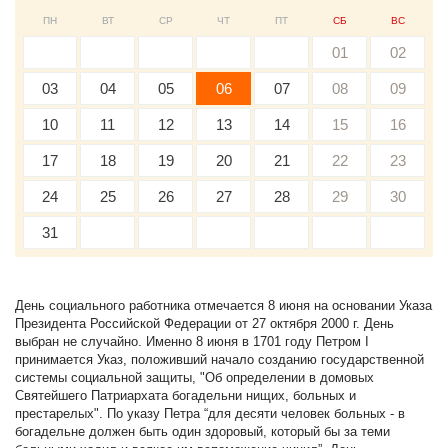
ПН
ВТ
СР
ЧТ
ПТ
СБ
ВС
01
02
03
04
05
06
07
08
09
10
11
12
13
14
15
16
17
18
19
20
21
22
23
24
25
26
27
28
29
30
31
День социального работника отмечается 8 июня на основании Указа
Президента Российской Федерации от 27 октября 2000 г. День
выбран не случайно. Именно 8 июня в 1701 году Петром I
принимается Указ, положивший начало созданию государственной
системы социальной защиты, "Об определении в домовых
Святейшего Патриархата богадельни нищих, больных и
престарелых". По указу Петра “для десяти человек больных - в
богадельне должен быть один здоровый, который бы за теми