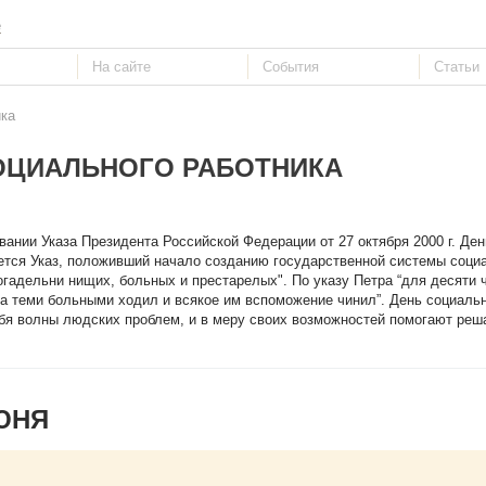
е
ика
ОЦИАЛЬНОГО РАБОТНИКА
вании Указа Президента Российской Федерации от 27 октября 2000 г. Ден
ается Указ, положивший начало созданию государственной системы соци
гадельни нищих, больных и престарелых". По указу Петра “для десяти 
а теми больными ходил и всякое им вспоможение чинил”. День социальн
бя волны людских проблем, и в меру своих возможностей помогают реш
ЮНЯ