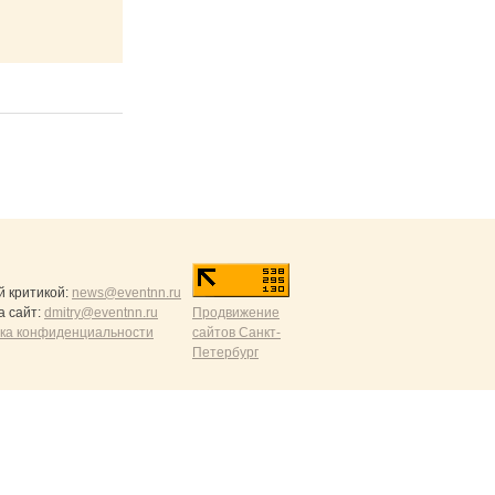
й критикой:
news@eventnn.ru
а сайт:
dmitry@eventnn.ru
Продвижение
ика конфиденциальности
сайтов Санкт-
Петербург