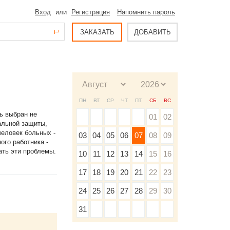
Вход
или
Регистрация
Напомнить пароль
ЗАКАЗАТЬ
ДОБАВИТЬ
ПН
ВТ
СР
ЧТ
ПТ
СБ
ВС
ь выбран не
01
02
альной защиты,
человек больных -
03
04
05
06
07
08
09
ого работника -
ать эти проблемы.
10
11
12
13
14
15
16
17
18
19
20
21
22
23
24
25
26
27
28
29
30
31