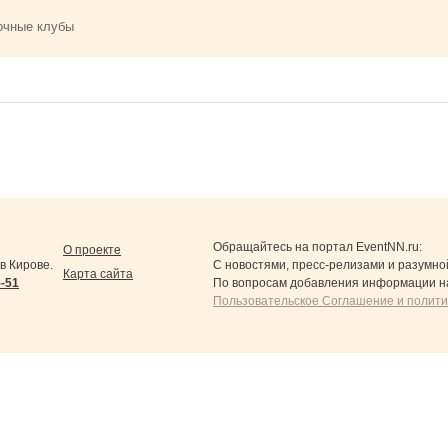
очные клубы
Обращайтесь на портал
EventNN.ru
:
О проекте
в Кирове.
С новостями, пресс-релизами и разумно
Карта сайта
5-51
По вопросам добавления информации н
Пользовательское Соглашение и полит