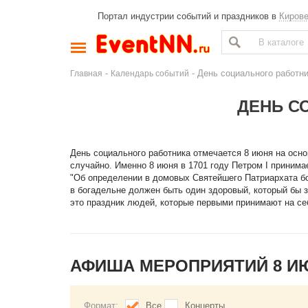
Портал индустрии событий и праздников в
Киров
-
- День социального работн
Главная
Календарь событий
ДЕНЬ С
День социального работника отмечается 8 июня на осно
случайно. Именно 8 июня в 1701 году Петром I приним
"Об определении в домовых Святейшего Патриархата бо
в богадельне должен быть один здоровый, который бы з
это праздник людей, которые первыми принимают на се
АФИША МЕРОПРИЯТИЙ 8 И
Формат:
Все
Концерты