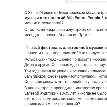
С 22 по 24 июля в Нижегородской области (р.
музыки и технологий Alfa Future People
. Ч
музыки и технологий?
О том, какие сюрпризы ждут зрителей, что ин
менеджер проекта Анастасия Ярынич.
-Первый
фестиваль электронной музыки и т
провести такое мероприятие? Кто придумал е
-Альфа-Банк традиционно привозит в Россию 
Джон и других. Основная идея – это связь муз
Три года назад акционер и основной владеле
бельгийском фестивале «Tomorrowland», кото
Он решил сделать что-то подобное у нас, с у
В нашей стране проводится множество open ai
целевой аудитории 18-35 лет, никогда не бы
с интересными зонами, современными гаджета
новинками в мире технологий?