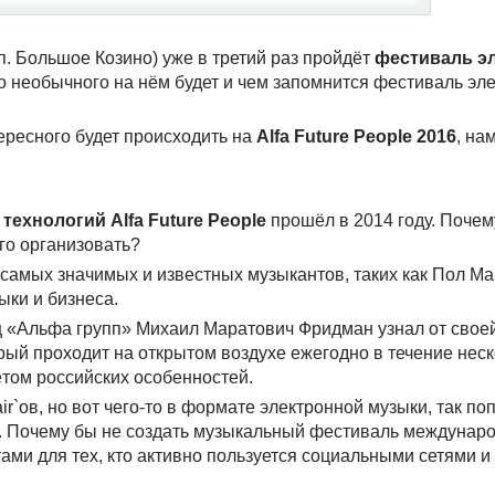
 п. Большое Козино) уже в третий раз пройдёт
фестиваль э
то необычного на нём будет и чем запомнится фестиваль эл
тересного будет происходить на
Alfa Future People 2016
, на
ехнологий Alfa Future People
прошёл в 2014 году. Поче
го организовать?
самых значимых и известных музыкантов, таких как Пол Ма
ыки и бизнеса.
ц «Альфа групп» Михаил Маратович Фридман узнал от свое
рый проходит на открытом воздухе ежегодно в течение неск
чётом российских особенностей.
r`ов, но вот чего-то в формате электронной музыки, так по
ло. Почему бы не создать музыкальный фестиваль междунар
ми для тех, кто активно пользуется социальными сетями и 