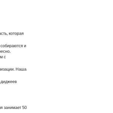
сть, которая
, собираются и
ресно.
м с
илизации. Наша
х диджеев
я занимает 50