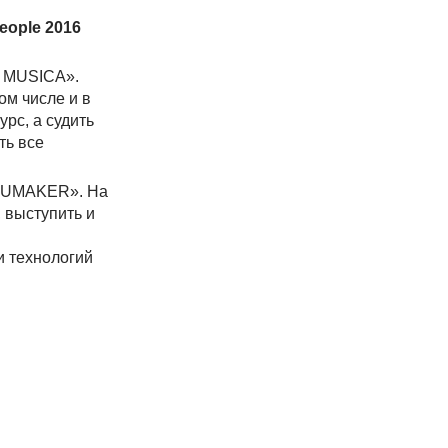
People 2016
A MUSICA».
ом числе и в
рс, а судить
ть все
а «UMAKER». На
 выступить и
и технологий