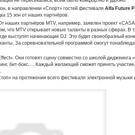
тивации не пересекались, всем было комфортно и удобно.
зон, в направлении «Спорт» гостей фестиваля
Alfa Future 
дка 15 зон от наших партнёров.
 От наших партнёров MTV, например, заявлен проект «CAS
том, что MTV открывает новые таланты в разных сферах. В т
 где выступят начинающие DJ. Это будет своеобразный конку
канты. За соревновательной программой смогут понаблюда
Effect». Они готовят сцену совместно со школой диджеинг
инг, бит-бокс.… Каждый желающий сможет принять участие,
.
стоп» на протяжении всего фестиваля электронной музыки 