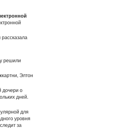
лектронной
ектронной
м рассказала
му решили
ккартни, Элтон
й дочери о
ольких дней.
пулярной для
одного уровня
следит за