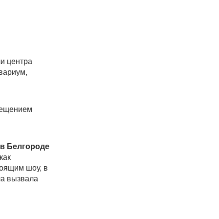
и центра
вариум,
сещением
 в Белгороде
как
оящим шоу, в
ча вызвала