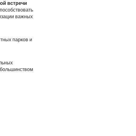
ой встречи
способствовать
лизации важных
тных парков и
льных
о большинством