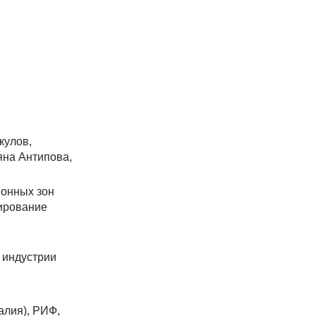
кулов,
яна Антипова,
ионных зон
мирование
 индустрии
алия), РИФ,