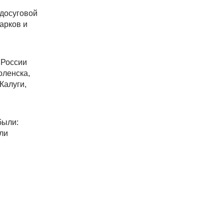
-досуговой
арков и
 России
оленска,
Калуги,
ыли:
ли