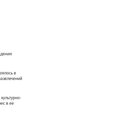
ждения
оялось в
развлечений
 культурно-
ес в ее