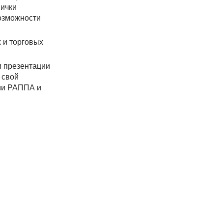
вички
возможности
 и торговых
 презентации
 свой
ами РАППА и