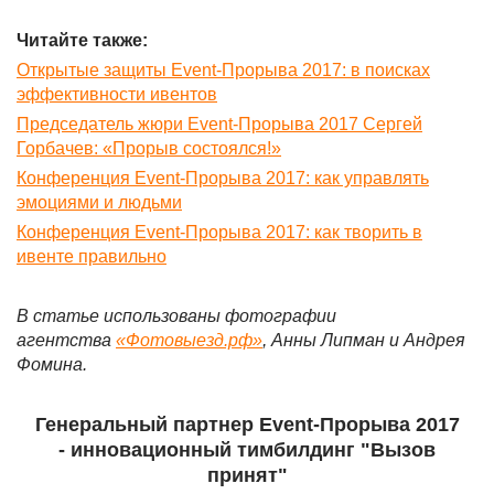
Читайте также:
Открытые защиты Event-Прорыва 2017: в поисках
эффективности ивентов
Председатель жюри Event-Прорыва 2017 Сергей
Горбачев: «Прорыв состоялся!»
Конференция Event-Прорыва 2017: как управлять
эмоциями и людьми
Конференция Event-Прорыва 2017: как творить в
ивенте правильно
В статье использованы фотографии
агентства
«Фотовыезд.рф»
, Анны Липман и Андрея
Фомина.
Генеральный партнер Event-Прорыва 2017
- инновационный тимбилдинг "Вызов
принят"