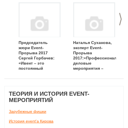
>
Председатель
Наталья Суханова,
жюри Event-
эксперт Event-
Прорыва 2017
Прорыва
Сергей Горбачев:
2017:«Профессиональные
«Ивент – это
деловые
постоянный
мероприятия –
вызов!»
важнейший
инструмент в
становлении event-
индустрии»
ТЕОРИЯ И ИСТОРИЯ EVENT-
МЕРОПРИЯТИЙ
Зарубежные фишки
История event'а Кирова