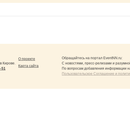
Обращайтесь на портал
EventNN.ru
:
О проекте
в Кирове.
С новостями, пресс-релизами и разумно
Карта сайта
5-51
По вопросам добавления информации н
Пользовательское Соглашение и полит