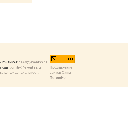
й критикой:
news@eventnn.ru
а сайт:
dmitry@eventnn.ru
Продвижение
ика конфиденциальности
сайтов Санкт-
Петербург