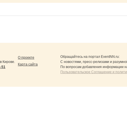
Обращайтесь на портал
EventNN.ru
:
О проекте
в Кирове.
С новостями, пресс-релизами и разумно
Карта сайта
5-51
По вопросам добавления информации н
Пользовательское Соглашение и полит