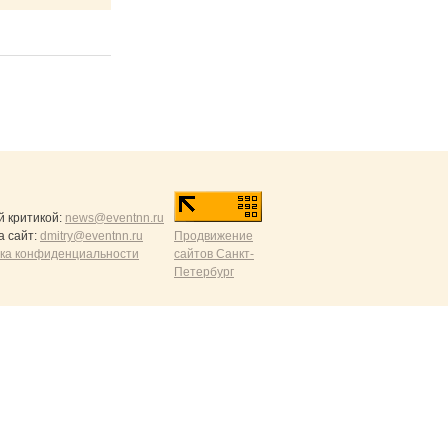
й критикой:
news@eventnn.ru
а сайт:
dmitry@eventnn.ru
Продвижение
ика конфиденциальности
сайтов Санкт-
Петербург