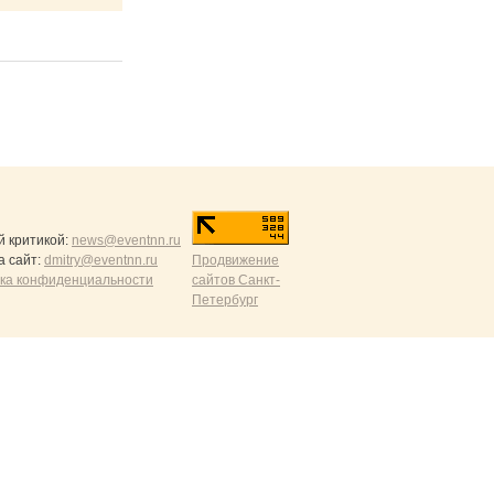
й критикой:
news@eventnn.ru
а сайт:
dmitry@eventnn.ru
Продвижение
ика конфиденциальности
сайтов Санкт-
Петербург