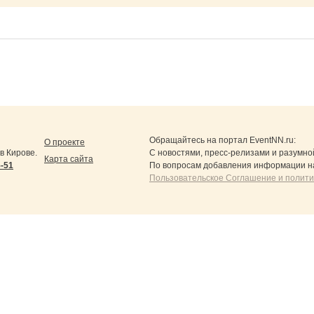
Обращайтесь на портал
EventNN.ru
:
О проекте
в Кирове.
С новостями, пресс-релизами и разумно
Карта сайта
5-51
По вопросам добавления информации н
Пользовательское Соглашение и полит