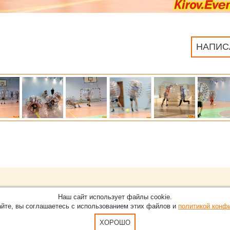
НАПИС
Обращайтесь на портал
EventNN.ru
:
О проекте
Наш сайт использует файлы cookie.
в Кирове.
С новостями, пресс-релизами и разумно
айте, вы соглашаетесь с использованием этих файлов и
политикой конф
Карта сайта
5-51
По вопросам добавления информации н
Пользовательское Соглашение и полит
ХОРОШО