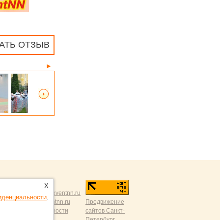
АТЬ ОТЗЫВ
►
X
й критикой:
news@eventnn.ru
иденциальности
.
а сайт:
dmitry@eventnn.ru
Продвижение
ика конфиденциальности
сайтов Санкт-
Петербург