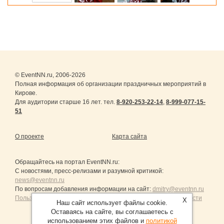
© EventNN.ru, 2006-2026
Полная информация об организации праздничных мероприятий в
Кирове.
Для аудитории старше 16 лет. тел.
8-920-253-22-14
,
8-999-077-15-
51
О проекте
Карта сайта
Обращайтесь на портал
EventNN.ru
:
С новостями, пресс-релизами и разумной критикой:
news@eventnn.ru
По вопросам добавления информации на сайт:
dmitry@eventnn.ru
Пользовательское Соглашение и политика конфиденциальности
X
Наш сайт использует файлы cookie.
Оставаясь на сайте, вы соглашаетесь с
использованием этих файлов и
политикой