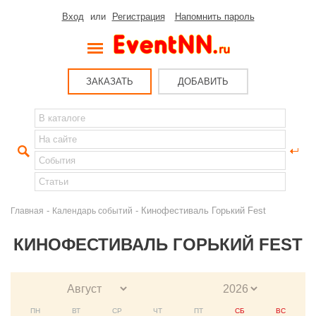
Вход
или
Регистрация
Напомнить пароль
ЗАКАЗАТЬ
ДОБАВИТЬ
-
- Кинофестиваль Горький Fest
Главная
Календарь событий
КИНОФЕСТИВАЛЬ ГОРЬКИЙ FEST
ПН
ВТ
СР
ЧТ
ПТ
СБ
ВС