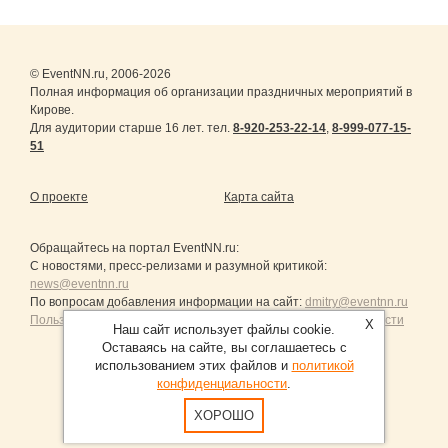
© EventNN.ru, 2006-2026
Полная информация об организации праздничных мероприятий в
Кирове.
Для аудитории старше 16 лет. тел.
8-920-253-22-14
,
8-999-077-15-
51
О проекте
Карта сайта
Обращайтесь на портал
EventNN.ru
:
С новостями, пресс-релизами и разумной критикой:
news@eventnn.ru
По вопросам добавления информации на сайт:
dmitry@eventnn.ru
Пользовательское Соглашение и политика конфиденциальности
X
Наш сайт использует файлы cookie.
Оставаясь на сайте, вы соглашаетесь с
использованием этих файлов и
политикой
конфиденциальности
.
Продвижение сайтов Санкт-Петербург
ХОРОШО