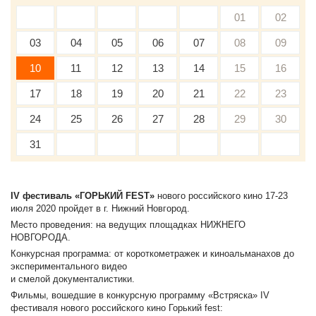
01
02
03
04
05
06
07
08
09
10
11
12
13
14
15
16
17
18
19
20
21
22
23
24
25
26
27
28
29
30
31
IV фестиваль «ГОРЬКИЙ FEST»
нового российского кино 17-23
июля 2020 пройдет в г. Нижний Новгород.
Место проведения: на ведущих площадках НИЖНЕГО
НОВГОРОДА.
Конкурсная программа: от короткометражек и киноальманахов до
экспериментального видео
и смелой документалистики.
Фильмы, вошедшие в конкурсную программу «Встряска» IV
фестиваля нового российского кино Горький fest: