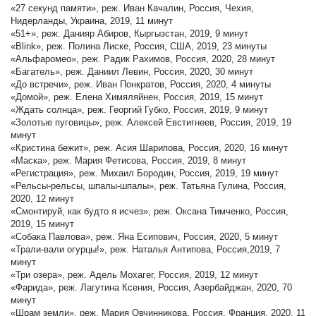
«27 секунд памяти», реж. Иван Качалин, Россия, Чехия,
Нидерланды, Украина, 2019, 11 минут
«51+», реж. Данияр Абиров, Кыргызстан, 2019, 9 минут
«Blink», реж. Полина Лиске, Россия, США, 2019, 23 минуты
«Альфаромео», реж. Радик Рахимов, Россия, 2020, 28 минут
«Багатель», реж. Даниил Левин, Россия, 2020, 30 минут
«До встречи», реж. Иван Понкратов, Россия, 2020, 4 минуты
«Домой», реж. Елена Химяляйнен, Россия, 2019, 15 минут
«Ждать солнца», реж. Георгий Губко, Россия, 2019, 9 минут
«Золотые пуговицы», реж. Алексей Евстигнеев, Россия, 2019, 19
минут
«Кристина бежит», реж. Асия Шарипова, Россия, 2020, 16 минут
«Маска», реж. Мария Фетисова, Россия, 2019, 8 минут
«Регистрация», реж. Михаил Бородин, Россия, 2019, 19 минут
«Рельсы-рельсы, шпалы-шпалы», реж. Татьяна Гулина, Россия,
2020, 12 минут
«Смонтируй, как будто я исчез», реж. Оксана Тимченко, Россия,
2019, 15 минут
«Собака Павлова», реж. Яна Есипович, Россия, 2020, 5 минут
«Трали-вали огурцы!», реж. Наталья Антипова, Россия,2019, 7
минут
«Три озера», реж. Адель Мохагег, Россия, 2019, 12 минут
«Фарида», реж. Лагутина Ксения, Россия, Азербайджан, 2020, 70
минут
«Шрам земли», реж. Мария Овчинникова, Россия, Франция, 2020, 11