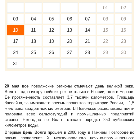
01
02
03
04
05
06
07
08
09
10
11
12
13
14
15
16
17
18
19
20
21
22
23
24
25
26
27
28
29
30
31
20 мая
все поволжские регионы отмечают день великой реки.
Волга – одна из крупнейших рек не только в России, но и в Европе.
Ее протяженность составляет 3,7 тысячи километров. Площадь
бассейна, занимающего восемь процентов территории России, – 1,5
миллиона квадратных километров. В Поволжье расположена почти
половина всех сельхозугодий и промышленных предприятий
страны. Ежегодно по Волге стекает порядка 250 кубических
километров воды.
Впервые
День Волги
прошел в 2008 году в Нижнем Новгороде во
время проведения Х международного научно-промышленного