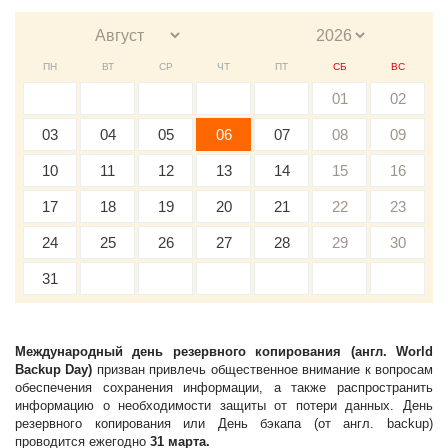
ПН
ВТ
СР
ЧТ
ПТ
СБ
ВС
01
02
03
04
05
06
07
08
09
10
11
12
13
14
15
16
17
18
19
20
21
22
23
24
25
26
27
28
29
30
31
Международный день резервного копирования (англ. World
Backup Day)
призван привлечь общественное внимание к вопросам
обеспечения сохранения информации, а также распространить
информацию о необходимости защиты от потери данных. День
резервного копирования или День бэкапа (от англ. backup)
проводится ежегодно
31 марта.