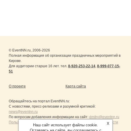
© EventNN.ru, 2006-2026
Полная информация об организации праздничных мероприятий в
Кирове.
Для аудитории старше 16 лет. тел.
8-920-253-22-14
,
8-999-077-15-
51
О проекте
Карта сайта
Обращайтесь на портал
EventNN.ru
:
С новостями, пресс-релизами и разумной критикой:
news@eventnn.ru
По вопросам добавления информации на сайт:
dmitry@eventnn.ru
Пользовательское Соглашение и политика конфиденциальности
X
Наш сайт использует файлы cookie.
Оставаясь на сайте, вы соглашаетесь с