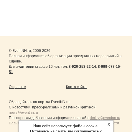
© EventNN.ru, 2006-2026
Полная информация об организации праздничных мероприятий в
Кирове.
Для аудитории старше 16 лет. тел.
8-920-253-22-14
,
8-999-077-15-
51
О проекте
Карта сайта
Обращайтесь на портал
EventNN.ru
:
С новостями, пресс-релизами и разумной критикой:
news@eventnn.ru
По вопросам добавления информации на сайт:
dmitry@eventnn.ru
Пользовательское Соглашение и политика конфиденциальности
X
Наш сайт использует файлы cookie.
Оставаясь на сайте, вы соглашаетесь с