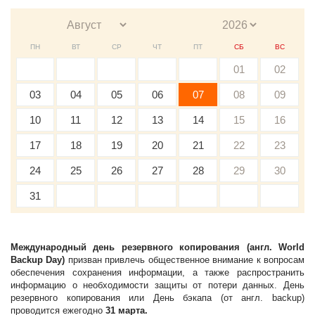
ПН
ВТ
СР
ЧТ
ПТ
СБ
ВС
01
02
03
04
05
06
07
08
09
10
11
12
13
14
15
16
17
18
19
20
21
22
23
24
25
26
27
28
29
30
31
Международный день резервного копирования (англ. World
Backup Day)
призван привлечь общественное внимание к вопросам
обеспечения сохранения информации, а также распространить
информацию о необходимости защиты от потери данных. День
резервного копирования или День бэкапа (от англ. backup)
проводится ежегодно
31 марта.