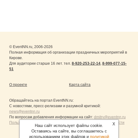
© EventNN.ru, 2006-2026
Полная информация об организации праздничных мероприятий в
Кирове.
Для аудитории старше 16 лет. тел.
8-920-253-22-14
,
8-999-077-15-
51
О проекте
Карта сайта
Обращайтесь на портал
EventNN.ru
:
С новостями, пресс-релизами и разумной критикой:
news@eventnn.ru
По вопросам добавления информации на сайт:
dmitry@eventnn.ru
Пользовательское Соглашение и политика конфиденциальности
X
Наш сайт использует файлы cookie.
Оставаясь на сайте, вы соглашаетесь с
использованием этих файлов и
политикой