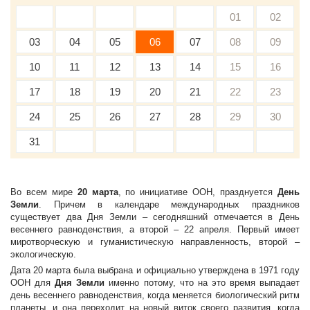
01
02
03
04
05
06
07
08
09
10
11
12
13
14
15
16
17
18
19
20
21
22
23
24
25
26
27
28
29
30
31
Во всем мире
20 марта
, по инициативе ООН, празднуется
День
Земли
. Причем в календаре международных праздников
существует два Дня Земли – сегодняшний отмечается в День
весеннего равноденствия, а второй – 22 апреля. Первый имеет
миротворческую и гуманистическую направленность, второй –
экологическую.
Дата 20 марта была выбрана и официально утверждена в 1971 году
ООН для
Дня Земли
именно потому, что на это время выпадает
день весеннего равноденствия, когда меняется биологический ритм
планеты, и она переходит на новый виток своего развития, когда