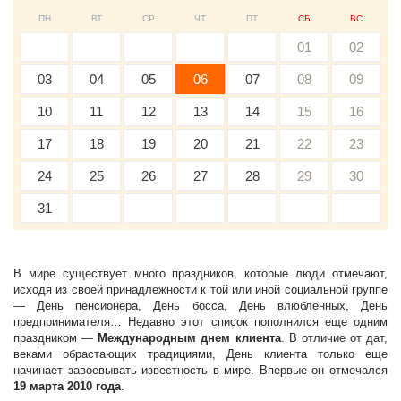
ПН
ВТ
СР
ЧТ
ПТ
СБ
ВС
01
02
03
04
05
06
07
08
09
10
11
12
13
14
15
16
17
18
19
20
21
22
23
24
25
26
27
28
29
30
31
В мире существует много праздников, которые люди отмечают,
исходя из своей принадлежности к той или иной социальной группе
— День пенсионера, День босса, День влюбленных, День
предпринимателя… Недавно этот список пополнился еще одним
праздником —
Международным днем клиента
. В отличие от дат,
веками обрастающих традициями, День клиента только еще
начинает завоевывать известность в мире. Впервые он отмечался
19 марта 2010 года
.