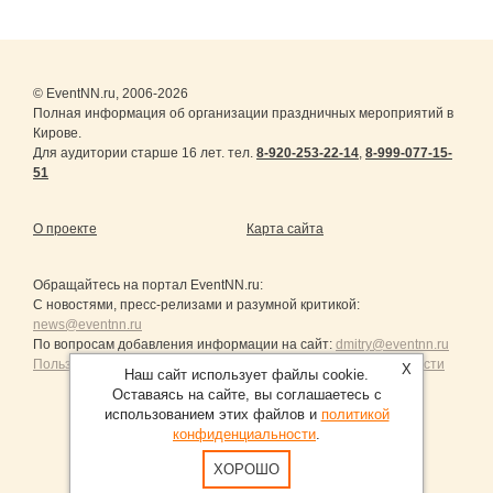
© EventNN.ru, 2006-2026
Полная информация об организации праздничных мероприятий в
Кирове.
Для аудитории старше 16 лет. тел.
8-920-253-22-14
,
8-999-077-15-
51
О проекте
Карта сайта
Обращайтесь на портал
EventNN.ru
:
С новостями, пресс-релизами и разумной критикой:
news@eventnn.ru
По вопросам добавления информации на сайт:
dmitry@eventnn.ru
Пользовательское Соглашение и политика конфиденциальности
X
Наш сайт использует файлы cookie.
Оставаясь на сайте, вы соглашаетесь с
использованием этих файлов и
политикой
конфиденциальности
.
Продвижение сайтов Санкт-Петербург
ХОРОШО